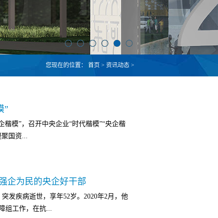
您现在的位置：
首页
>
资讯动态
>
模”
央企楷模”，召开中央企业“时代楷模”“央企楷
国资...
记、主任张玉卓亲切会见楷模代表并讲话。
责强企为民的央企好干部
，并出席2022年度“央企楷模”发布活动。曾
，突发疾病逝世，享年52岁。2020年2月，他
常委、副市长（挂职）]被授予2022年度“央
组工作，在抗...
刘敬桢，曾兵同志家属钟琳女士参加座谈和发