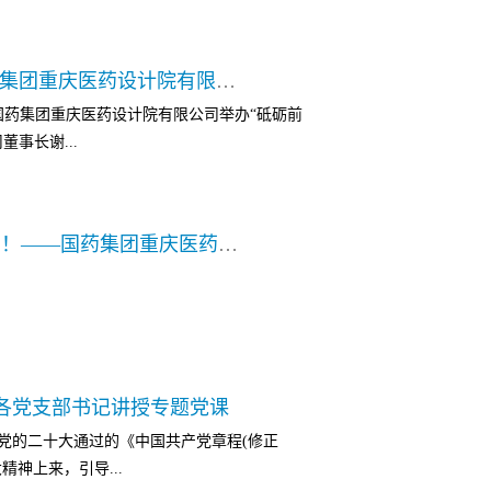
代表以及获得2022年度“央企楷模”的集体和
型致以崇高敬意。他指出，各位楷模在平凡
，他带队赴秘鲁开展国药新冠疫苗海外Ⅲ期临床试
创造了辉煌的业绩，以感人的事迹和崇高的
砥砺前行，大展宏“兔”——记国药集团重庆医药设计院有限公司2022年度总结表彰大会
，确保临床试验有序开展和顺利完成。他扎实
信心，充分展现了央企人勇于拼搏、善于作
国药集团重庆医药设计院有限公司举办“砥砺前
海外获批准入和抗疫物资国际援助。2022
业广大干部职工的高度评价和充分认可，令
董事长谢...
2次，帮助工业企业解决实际困难，做好“迎
中央企业要大力弘扬楷模身上展现的忠诚、
资国企改革重组。转自：国药集团
造崇尚楷模、学习楷模、关爱楷模的浓厚氛
贤思齐、争做时代先锋，让榜样的力量化为
会直播现场，与全体员工欢聚一堂，共迎新
动。企业党委（党组）要进一步为楷模营造
不可思议园游会，兔年大吉迎新岁！——国药集团重庆医药设计院有限公司2023园游会活动记录
工作进行全面总结，并对2023年公司发展作
作用。希...
势复杂多变，全体员工克服种种困难，最大限
公司涌现出一大批勇于拼搏、甘于奉献、表现
总经理吴德桥、工会主席潘晓勤依次颁发了
）、优秀工会干部等多个奖项，并号召全体
，以饱满的工作热情、崭新的精神风貌，为
司各党支部书记讲授专题党课
烈的掌声，各工会小组奉上一出出精彩纷
党的二十大通过的《中国共产党章程(修正
气风发的一面。过去的2022年，我们并肩
神上来，引导...
的2023年，我们将砥砺前行，大展宏“兔”，