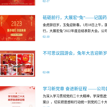
02
-
17
布活动。张玉卓代表国资委党委向“时代楷模”
个人表示热烈祝贺，向中央企业所有先进典
疫一线连续奋战51个日夜；2020年9月
的岗位上默默耕耘、恪尽职守，在不同领域
验，历时8个月，克服各种难以想象的困难
精神，充分彰显了央企人的坚定信仰信念和
金虎辞旧岁，玉兔迎新春。1月18日上午，
推进国药集团改革三年行动，推动国药疫苗在
为、甘于奉献的昂扬风貌，赢得了社会和企
行，大展宏兔”2022年度总结表彰大会。公司
年，他挂职大连，短短一个月内，开展调研2
人鼓舞、催人奋进。张玉卓强调，国资委和
02
-
10
峰度夏”保供电工作，积极协调推动大连国
执着、朴实的品格，讲好楷模故事，积极营
围，鼓励引导中央企业广大干部职工自觉见
友强、总经理龚道坤等全体班子成员通过大
加快建设世界一流企业的强大动力和具体行
春。会议开始，总经理龚道坤对2022年度的
干事创业的良好环境，充分发挥楷模先锋模范
战略规划。龚总指出，2022年国内疫情形
度保障公司各项业务有序运行。2022年，
02
-
08
突出的员工。会上，公司副总经理张云、副
最佳员工、优秀员工、优秀工程设计（咨询
员工要以先进为榜样，立足本职、勇于创新
学习新党章 奋进新征程 ——公
公司的发展做出新的更大的贡献。伴随着热
为深入学习贯彻党的二十大精神，学深悟透
呈、欢乐生动的节目，展现大家多才多艺、意
案)》，切实把思想和行动统一到党的二十大精
作战、砥砺前行，做怀揣梦想的追梦人。未来