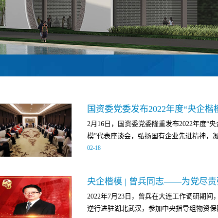
国资委党委发布2022年度“央企楷
2月16日，国资委党委隆重发布2022年度“
模”代表座谈会，弘扬国有企业先进精神，凝聚
02
-
18
央企奋进新征程的磅礴力量。国资委党委书
央企楷模 | 曾兵同志——为党尽
国资委党委委员、副主任谭作钧参加会见座谈
2022年7月23日，曾兵在大连工作调研期间
兵同志 [生前任国药集团副总经理，大连市委
逆行进驻湖北武汉，参加中央指导组物资保障
企楷模”荣誉。国药集团党委书记、董事长