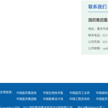
联系我们
联系我们
国药集团重
地址：重庆市渝
联系电话：023-68
公司传真：023-6
公司邮箱：cpidi@
友情链接：
中国医药集团有
中国生物技术股
中国医药工业研
中国国际
限公司
中国医药集团联
份有限公司
中国勘察设计协
究总院
中国工程咨询协
生公司
中国医药
合工程有限公司
会
会
计协会
Copyright ©2005 - 2013 国药集团重庆医药设计院有限公司
渝ICP备05004442号-1