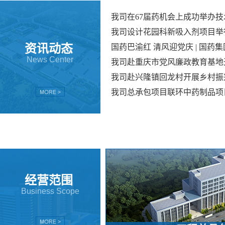
津贴的著名专家和各类国家注册工
我司在67届药机会上成功举办技
0%以上，硕士占30%以上。
际知名工程公司合作，铸就了一
资讯动态
了一批通过国际标准认证的项目
News Center
了优质的工程技术服务，并与国
计院一直秉承“追求卓越”的奋
项目，如今已成为医药设计行业
经营范围
Business Scope