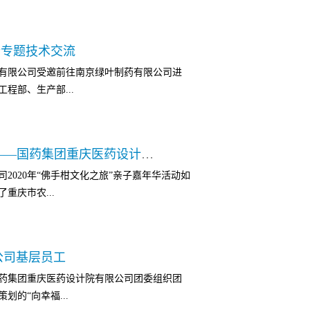
夯实基础！ 国药集团重庆医药设计院有限公
、精心服务、精益管理、精品工程”的企业理
计院有限公司、合肥工大建设监理有限责任
管理优势，以专业化的管理团队严格把控进
行专题技术交流
参建人员的共同见证下，本项目完成了主体
、用户至上，全力以赴推动重庆健能医药整
计院有限公司受邀前往南京绿叶制药有限公司进
构顺利封顶。 海虹集团巢湖今辰医药产业园
药有限公司交出建筑精品，为健能医药的腾
程部、生产部...
面积约207亩，总建筑面积约17万平方米。
胶囊剂15亿粒、颗粒剂3亿袋、干悬浮剂1亿
液1000万甁。本项目总工期约20个月，计划
会。南京绿叶制药有限公司隶属于全国医药
国药集团重庆医药设计院有限公司作为总承包
佛手柑文化之旅，我们出发啦！ ——国药集团重庆医药设计院有限公司2020年亲子嘉年华活动记录
药物的研发、生产和销售，主要从事原料药
充分发挥专业优势、组织优势、技术优势，
司2020年“佛手柑文化之旅”亲子嘉年华活动如
京绿叶合作了多功能化学中试车间项目、制
费用，精心组织设计、策划采购和安排施
重庆市农...
，受到业主的充分肯定，并邀请重庆院赴公
利影响，在各参建单位的配合下，顺利完成
计院有限公司由5名各专业专家组成的技术宣
设计院有限公司作为医药工程服务行业最早
无菌制剂布置设计关键点、制药工程设计过
“竭诚守信、精品为要、成就客户、实现共赢”
。本次亲子活动内容丰富有趣，涉及采摘体
以及数字工厂的实用性技术等方面进行了6个
精益管理、精品工程”的管理理念，在承担的几
公司基层员工
，团委按孩童年龄将50组家庭分为大、中、
和技术员工进行了充分的探讨，双方在热
药集团重庆医药设计院有限公司团委组织团
。❤采摘佛手、蔬菜❤一人一个小背篓，手拉
过本次技术交流，南京绿叶公司领导和技术
的“向幸福...
听农科院老师讲解果蔬，亲手采摘佛手、蔬
以及设计团队的系统工作模式、系统的设计