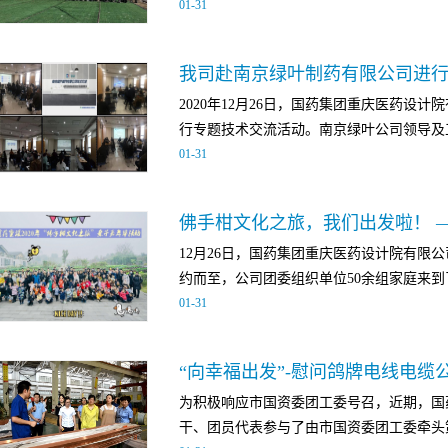
01
-
31
基地，为健能医药扩大产能、迈上新的台阶
司作为本项目总承包方，将秉承“精良设计
限公司总经理佘之宝、国药集团重庆医药设
念，集中我司在医药工程行业的技术优势、
我司赴南京绿叶制药有限公司进
公司以及上海东海华庆工程有限公司等所有
度、质量、费用，坚持质量第一、信誉第一
2020年12月26日，国药集团重庆医药设
结构最后一方混凝土的浇筑，实现了主体结
体搬迁及扩能项目早日建成，向重庆健能医
行专题技术交流活动。南京绿叶公司领导及工
项目，位于居巢经济开发区亚父园区内，占地
飞做出应有贡献！
01
-
31
投产后年新增生产能力：年片剂25亿片、硬
袋、滴丸剂3亿丸、软胶囊剂0.5亿粒、口服
、质量部等部门领导和技术骨干三十余人参
2021年底竣工验收，2022年投入使用。
百强企业绿叶制药集团，致力于抗肿瘤领域
方，面对时间紧、规格高、要求严的局面，
12月26日，国药集团重庆医药设计院有限公
和复杂注射剂的研发和生产。重庆院在与南
以专业化的管理团队严格把控进度、质量、
约而至，公司团委组织单位50余组家庭来到了
剂楼基因与核酸治疗平台项目等多个项目后
工，克服复杂地质处理、严重洪涝灾害等不
01
-
31
司进行专题技术交流。国药集团重庆医药设
了主体封顶的节点目标。国药集团重庆医药
讲团，就制药设施总体规划设计、原料药和
开展工程总承包业务的工程公司，始终秉承
业科学院，举办了一场形式新颖的亲子聚会
程管理控制策略、制药企业系统的节能措施
核心价值观，坚持“精良设计、精心服务、
“向幸福出发”-慰问鸽牌电线电缆
验、认知课程、食育课程、作品制作等环节
话题的主题演讲，并与南京绿叶公司的领导
十余项工程总承包项目中，以专业...
为积极响应市国资委团工委号召，近期，国
小月龄三组，组织各组成员有序开展了活动
烈、和谐的气氛中圆满结束了本次交流。通
干、团员代表参与了由市国资委团工委牵头策划
手去采佛手穿梭在农科院的种植基地中通过
人员充分了解了重庆院的设计理念和思路，