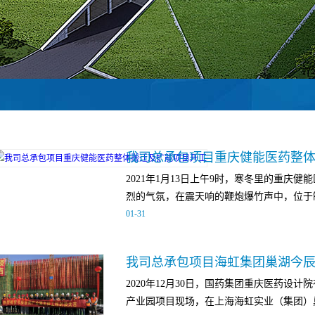
我司总承包项目重庆健能医药整
2021年1月13日上午9时，寒冬里的重庆
烈的气氛，在震天响的鞭炮爆竹声中，位于制剂
01
-
31
位的旋转桩机启动开挖。这宣告着国药集团
我司总承包项目海虹集团巢湖今辰
健能医药整体搬迁及扩能项目工程正式动工。
2020年12月30日，国药集团重庆医药设
年度重庆市重点工程项目，位于重庆市合川区
产业园项目现场，在上海海虹实业（集团）巢
37269.08平方米，合同工期360天。项