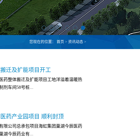
您现在的位置：
首页
>
资讯动态
>
体搬迁及扩能项目开工
健能医药整体搬迁及扩能项目工地洋溢着温暖热
车间58号桩...
重庆医药设计院有限公司EPC总承包项目重庆
医药产业园项目 顺利封顶
 重庆健能医药整体搬迁及扩能项目是2020
计院有限公司总承包项目海虹集团巢湖今辰医药
，占地面积62905平方米，总建筑面积
湖今辰药业有...
目建成后，将成为健能医药西药口服制剂主要生产