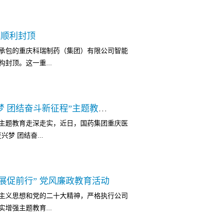
会主义思想主题教育作为重大政治任务，思
定坚决，始终把“学思想”作为首要任务贯穿始
。演练开始前，公司工会主席、综合办公室
接联动，有序有力推进主题教育走深走实。
构顺利封顶
本情况和存在的危险源，并通过问答的形式
段取得的成效给予了高度的肯定，并就下一
承包的重庆科瑞制药（集团）有限公司智能
办公场所危险源的理解。随后，技术质量部
意见。会后，杨秉华参观了公司主题教育学
封顶。这一重...
了灭火器的操作方法和注意事项。他强调，
习园地这一学习阵地，充分运用好学习资
该了解并掌握其使用方法。在讲解结束后，
，常看常学、及时充电，用党的创新理论武
，从容冷静逐一上前，按照“看、提、拉、
学习成果更好推动公司高质量发展！
质量完成的道路上取得了又一重大进展。该
灭火实操。整个过程中，参演人员沉着冷静，
公司党委组织开展“同心共筑复兴梦 团结奋斗新征程”主题教育观影活动
要求高的挑战。国药集团重庆医药设计院有
此次消防应急演练，使员工不仅掌握了在办
主题教育走深走实，近日，国药集团重庆医
和技术优势，以专业化的管理团队严格把控
灭火器等消防设备的使用方法，还增强了员
梦 团结奋...
策划采购和安排施工。在各参建单位的积极
提高员工在紧急情况下的应对能力和保护自
涝灾害等不利因素，顺利完成了主体封顶的
智能化迁建项目一期工程，位于重庆市，是
党日活动。公司党员、团员青年、职工群众代
现代制药基地。其主体结构的顺利封顶，无
展促前行” 党风廉政教育活动
《单声》。本片根据单声博士的亲身经历，以梦
的基础。“我们对此次封顶的目标坚定不移。”
主义思想和党的二十大精神，严格执行公司
声先生充满传奇色彩的一生，通过真实的历
责人表示，“目前公司正在深入开展第二批主
增强主题教育...
爱国主义情怀和他对国家的贡献。通过此次
，把习近平新时代中国特色社会主义思想转