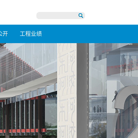
公开
工程业绩