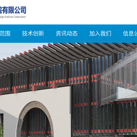
范围
技术创新
资讯动态
加入我们
信息