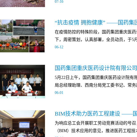
07
-
16
献，自觉发挥党员的先锋模范作用和支部战
程中砥砺奋进，一往无前。6月30日上午，
的应变及处置能力,国药集团重庆医药设计院
“提质增效，党员先行”七一表彰大会。大
演练。此次演练参与的人员有综合办公室、
下，在庄严的国歌中正式开始。 会上，公
在疫情防控的特殊阶段，国药集团重庆医药
近2年的新进员工。 上午10点左右，演练
表彰2020年度优秀共产党员、优秀党务工
下，周密策划，认真部署，全员动员，于5月1
同来到公司停车场，向参训人员进行了消防
推荐，党委审议批准：授予康伟、左绪华、朱
06
-
12
患。然后由公司安全主管李振华向参训人员
党员”称号；授予杨兆鹏、冯云昊等两位同志“
法。现场准备了12个灭火器，在场所有人
党支部“2020年度先进党支部”称号。谢友强
21天的“抗击疫情，拥抱健康”第四届五四
模拟现场亲自体验了灭火器的使用操作方法
状。 “两优一先”获奖同志和党员先锋岗同志依
方式转变为线上“云健步”的新模式。全公
后，公司还结合疫情防控的要求，组织了一
5月22日上午，国药集团重庆医药设计院
或是驻守现场，都主动积极的参与到这次“云
后，通知防控人员；由防控人员将体温异常员
局总经理助理、西南分局党工委书记、常务副
健康”的主题打卡助力。活动共持续21天，参
检测体温正常后，应急结束。本次演练结束
06
-
01
基本要求以外，还设置了“游一次公园”、“逛
强，学到了正确使用灭火器的方法，而且通
活”、“做一次运动”、“步行上下班”等六项
的应急响应措施。”
，西南分局副局长刘程，安装公司副总经理
方式开启，注定了它的不同寻常。面对这场
党委书记、总经理谢友强，副总经理、总工
动员、众志成城的“战斗”。在抗击疫情的
为响应总工会开展职工劳动竞赛活动的号召
双方企业宣传片及中建三局“两山”医院建
疫“运动战”，凝聚力量、汇聚人心，为工
（BIM）技术应用的意见，推进医药工程技术
药工业及大健康行业、EPC总承包模式等