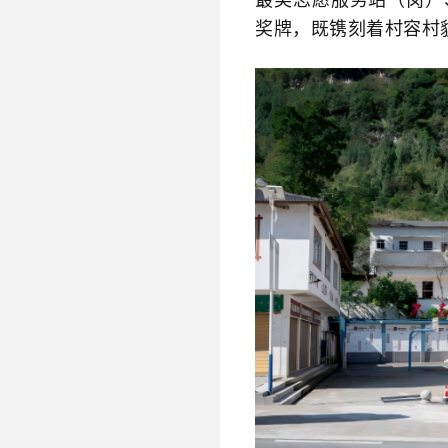
奖牌，既镌刻着村容村