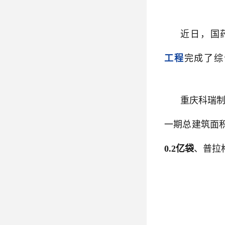
近日，国
工程
完成了综
重庆科瑞
一期总建筑面
0.2亿袋
、普拉