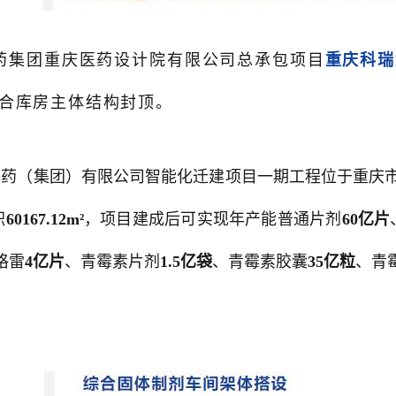
药集团重庆医药设计院有限公司总承包项目
重庆科瑞
合库房主体结构封顶。
制药（集团）有限公司智能化迁建项目一期工程位于重庆
积
60167.12m²
，项目建成后可实现年产能普通片剂
60亿片
格雷
4亿片
、青霉素片剂
1.5亿袋
、青霉素胶囊
35亿粒
、青