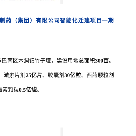
制药（集团）有限公司智能化迁建项目一期
市巴南区木洞镇竹子垭，建设用地总面积
300亩
。
、激素片剂
25亿片
、胶囊剂
30亿粒
、西药颗粒剂
霉素颗粒
0.5亿袋
。