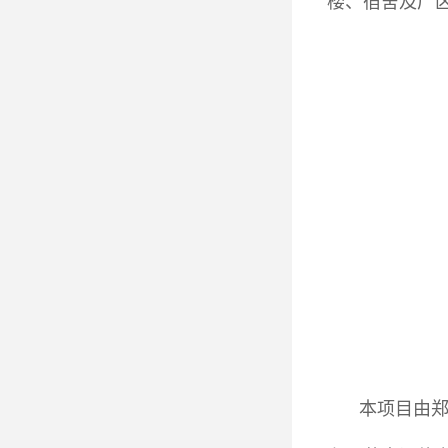
楼、宿舍及厂区
本项目由