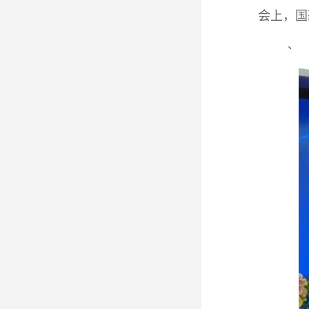
会上，国
、