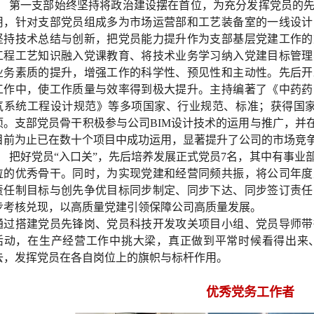
第一支部始终坚持将政治建设摆在首位，为充分发挥党员的
用，针对支部党员组成多为市场运营部和工艺装备室的一线设计
坚持技术总结与创新，把党员能力提升作为支部基层党建工作的
工程工艺知识融入党课教育、将技术业务学习纳入党建目标管理
业务素质的提升，增强工作的科学性、预见性和主动性。先后开
工作中，使工作质量与效率得到极大提升。主持编著了《中药药
气系统工程设计规范》等多项国家、行业规范、标准；获得国家
项。支部党员骨干积极参与公司BIM设计技术的运用与推广，并
目前为止已在数十个项目中成功运用，显著提升了公司的市场竞
把好党员“入口关”，先后培养发展正式党员7名，其中有事业
位的优秀骨干。同时，为实现党建和经营同频共振，将公司年度
责任制目标与创先争优目标同步制定、同步下达、同步签订责任
步考核兑现，以高质量党建引领保障公司高质量发展。
通过搭建党员先锋岗、党员科技开发攻关项目小组、党员导师带
活动，在生产经营工作中挑大梁，真正做到平常时候看得出来
去，发挥党员在各自岗位上的旗帜与标杆作用。
优秀党务工作者