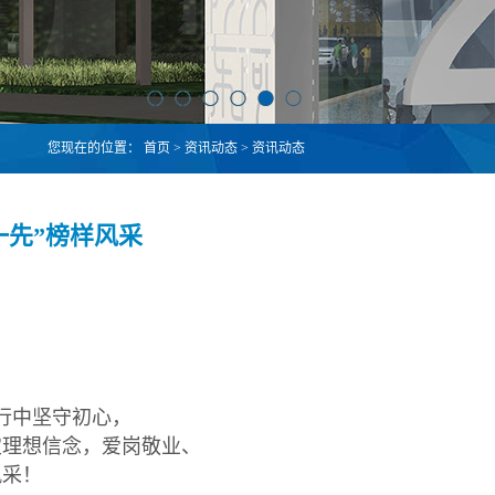
您现在的位置：
首页
>
资讯动态
>
资讯动态
一先”榜样风采
行中坚守初心，
定理想信念，爱岗敬业、
风采！