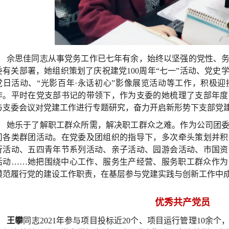
佘思佳同志从事党务工作已七年有余，始终以坚强的党性、
委有关部署，她组织策划了庆祝建党100周年“七一”活动、党
党日活动、“光影百年·永话初心”影像展览活动等工作，积极
作。平时在党支部书记的带领下，作为支委的她梳理了支部年度
与支委会议对党建工作进行专题研究，奋力开启新形势下支部党
她乐于了解职工群众所需，解决职工群众之难。作为公司团
司各类群团活动。在党委及团组织的指导下，多次牵头策划并积
行活动、五四青年节系列活动、亲子活动、园游会活动、市国资
活动……她把围绕中心工作、服务生产经营、服务职工群众作为
模范履行党的建设工作职责，在基层参与党建实践与创新工作中
优秀共产党员
王攀
同志2021年参与项目投标近20个、项目运行管理10余个