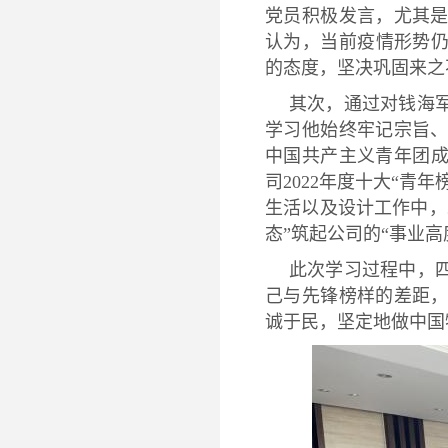
党员积极发言，尤其
认为，当前疫情形势仍
的态度，坚决巩固来之
其次，通过对钱海
学习他始终牢记宗旨
中国共产主义青年团成
司2022年度十大“青
生活以及设计工作中，
态”筑起公司的“事业高
此次学习过程中，
己与先锋榜样的差距
诚于民，坚定地做中国