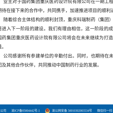
业主对于国药集团重庆医药设计院有限公司在一期工
期待在接下来的合作中，共同携手，加速推进项目的顺利
随着综合主体结构的顺利封顶，重庆科瑞制药（集团
将进入下一阶段的建设。我们有理由相信，这一阶段的
国药集团重庆医药设计院有限公司将会在未来继续为打
量。
公司感谢所有参建单位的辛勤付出。同时，也期待在
团及其他合作伙伴，共同推动中国制药行业的发展。
有限公司
渝ICP备05004442号-1
渝公网安备 50010302003534号
微信扫一扫