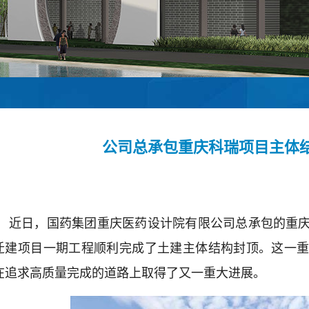
公司总承包重庆科瑞项目主体
近日，国药集团重庆医药设计院有限公司总承包的重
迁建项目一期工程顺利完成了土建主体结构封顶。这一
在追求高质量完成的道路上取得了又一重大进展。