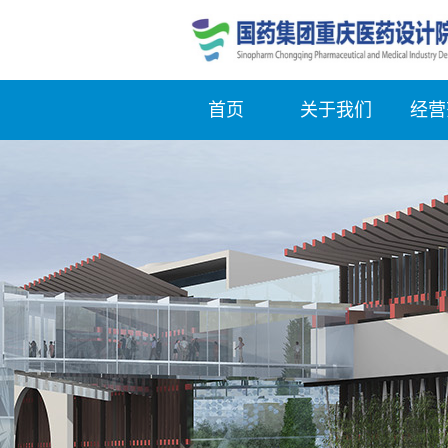
首页
关于我们
经营