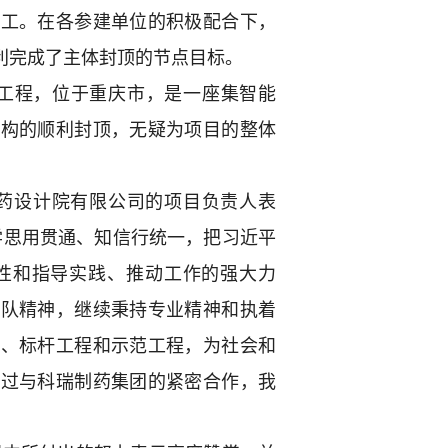
施工。在各参建单位的积极配合下，
利完成了主体封顶的节点目标。
工程，位于重庆市，是一座集智能
结构的顺利封顶，无疑为项目的整体
医药设计院有限公司的项目负责人表
学思用贯通、知信行统一，把习近平
性和指导实践、推动工作的强大力
团队精神，继续秉持专业精神和执着
程、标杆工程和示范工程，为社会和
通过与科瑞制药集团的紧密合作，我