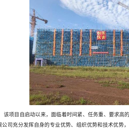
该项目自启动以来，面临着时间紧、任务重、要求高
限公司充分发挥自身的专业优势、组织优势和技术优势