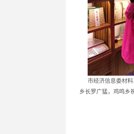
市经济信息委材料
乡长罗广猛，鸡鸣乡