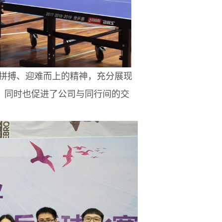
拼搏、迎难而上的精神，充分展现
，同时也促进了公司与同行间的交