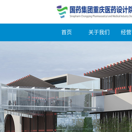
首页
关于我们
经营