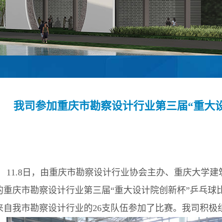
我司参加重庆市勘察设计行业第三届“重大
11.8日，由重庆市勘察设计行业协会主办、重庆大学
的重庆市勘察设计行业第三届“重大设计院创新杯”乒乓球
来自我市勘察设计行业的26支队伍参加了比赛。我司积极