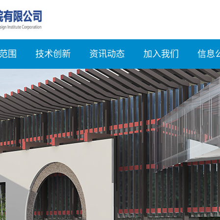
范围
技术创新
资讯动态
加入我们
信息