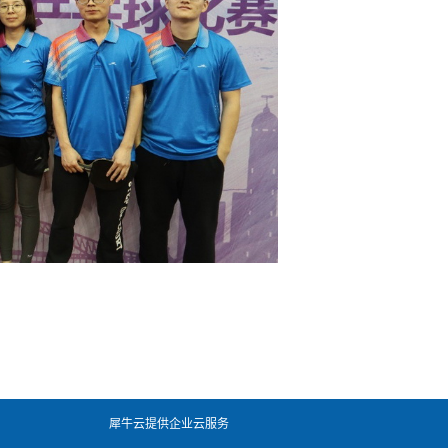
犀牛云提供企业云服务