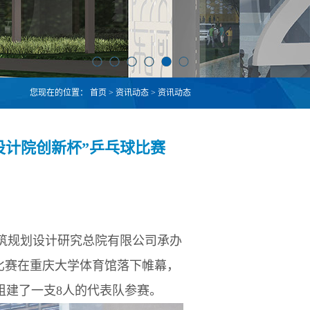
您现在的位置：
首页
>
资讯动态
>
资讯动态
设计院创新杯”乒乓球比赛
建筑规划设计研究总院有限公司承办
比赛在重庆大学体育馆落下帷幕，
组建了一支8人的代表队参赛。