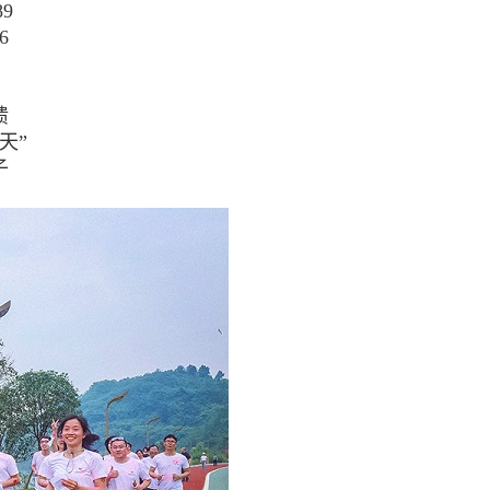
9
6
馈
天”
子