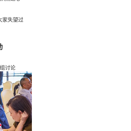
大家失望过
动
组讨论