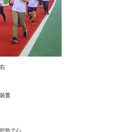
右
装置
炽热之心