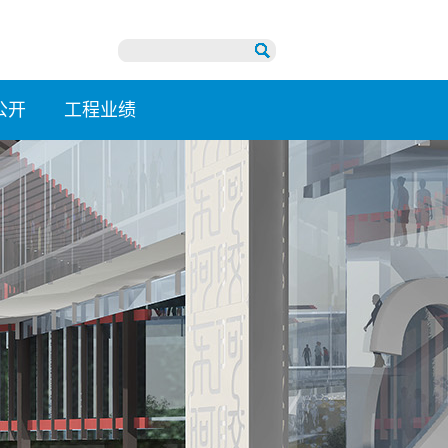
公开
工程业绩