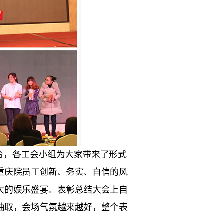
台，各工会小组为大家带来了形式
重庆院员工创新、务实、自信的风
大的娱乐盛宴。表彰总结大会上自
抽取，会场气氛越来越好，整个表