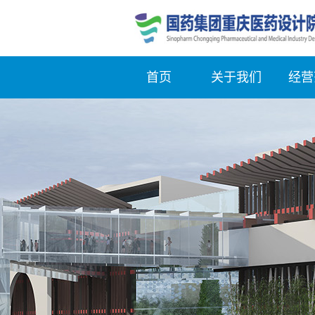
首页
关于我们
经营