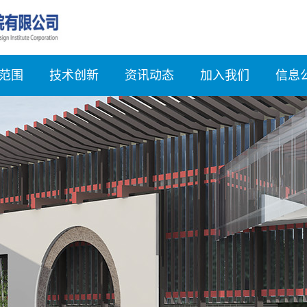
范围
技术创新
资讯动态
加入我们
信息