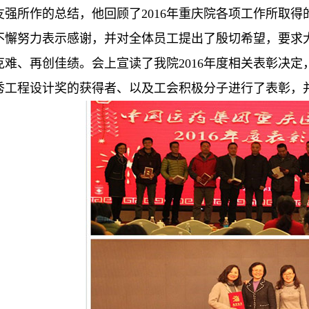
友强所作的总结，他回顾了2016年重庆院各项工作所取
不懈努力表示感谢，并对全体员工提出了殷切希望，要求
克难、再创佳绩。会上宣读了我院2016年度相关表彰决定，
秀工程设计奖的获得者、以及工会积极分子进行了表彰，