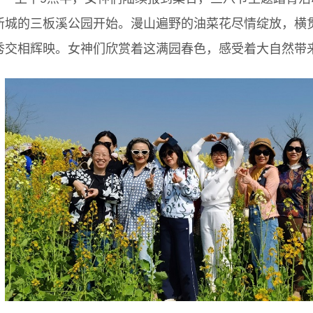
新城的三板溪公园开始。漫山遍野的油菜花尽情绽放，横贯
秀交相辉映。女神们欣赏着这满园春色，感受着大自然带