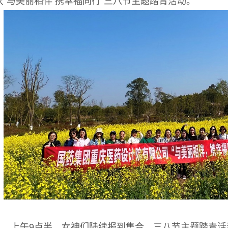
次“与美丽相伴 携幸福同行”三八节主题踏青活动。
上午9点半，女神们陆续报到集合，三八节主题踏青