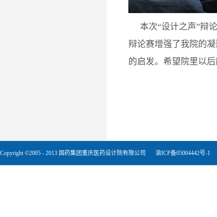
本次“设计之声”辩
辩论赛增强了我院的凝
的启发。希望院里以后
Copyright ©2005 - 2013 国药集团重庆医药设计院有限公司
渝ICP备05004442号-1