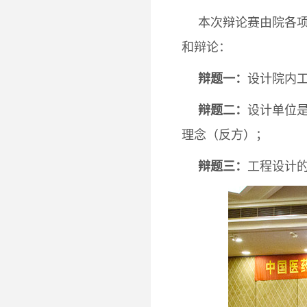
本次辩论赛由院各
和辩论：
辩题一：
设计院内
辩题二：
设计单位
理念（反方）；
辩题三：
工程设计