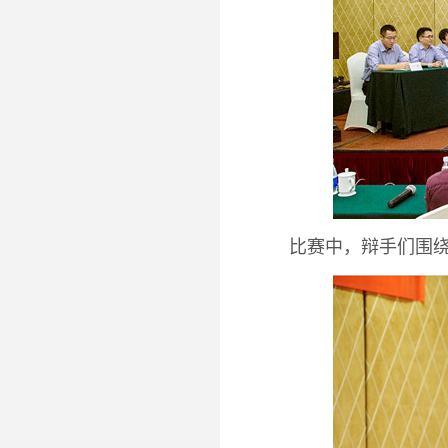
比赛中，辩手们围