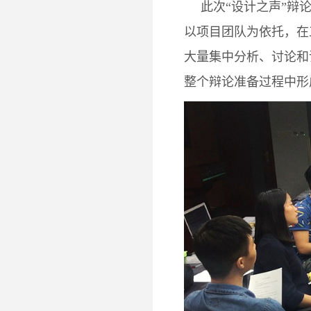
此次“设计之声”辩
以项目团队为依托，在
大量集中分析、讨论和
整个辩论准备过程中形