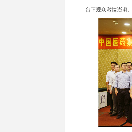
台下观众激情澎湃