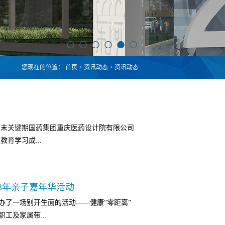
您现在的位置：
首页
>
资讯动态
>
资讯动态
岁末关键期国药集团重庆医药设计院有限公司
育学习成...
精神状态 一往无前的奋斗姿态冲刺四季度 决
23年亲子嘉年华活动
重庆科瑞制药（集团）有限公司智能化迁建
办了一场别开生面的活动——健康“零距离”
科瑞智能化迁建项目已按照运行指标完成主体
工及家属带...
如火如荼地进行。为确保明年顺利完成净化