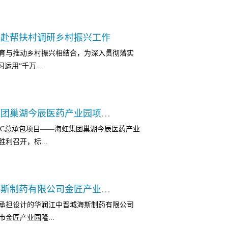
系统进线专业召开专题研讨会议，梳理疑难
利推进打下坚实的基础。在项目经理董路钰
暖和关爱。本次亲子嘉年华活动吸引了超过
线，严格把关安全问题，全力以赴冲刺四季
司赴帮扶村调研乡村振兴工作
多彩，包括萌宠互动、蔬菜采摘、掰玉米竞
项高标准、高要求的标杆工程。沂南力诺制
育与推动乡村振兴相结合，为深入贯彻落实
孩子们共同体验健康、快乐的亲子时光。❤萌
制药有限责任公司医药健康项目污水及废气
用“千万...
与各种可爱的小动物亲密互动，感受大自然的
、污水处理中心设备的设计、安装及调试。
地伸出手，拿出食物与小猪、小兔、小羊等
团队积极加强沟通与协调，召开专题会议，
采摘❤蔬菜瓜果是健康饮食的重要组成部分，
工序衔接协调管理，每周通报进度进展情
日，受公司党委委托，党委副书记、总经理胡
采摘环节，家长和孩子们携手走进田间地
在桌面上”并研究制定切实可行的解决措施，积
我公司工程总承包项目——海虹集团巢湖今辰医药产业园项目举行开业庆典
节县兴隆镇回龙村开展专题调研。 胡宇一行
入篮中。在这个过程中，孩子们可以了解到
PC总承包项目——海虹集团巢湖今辰医药产业
以及驻村干部、村两委干部进行了亲切交
能感受到劳动的喜悦。❤掰玉米竞赛❤掰玉米
利召开，标...
困难，共同探讨发展村集体经济的思路和方
多支亲子战队，紧张而激动地投入到比赛
一同参与了公司四党支部与回龙村党支部开
玉米粒。现场气氛热烈，观众们为参赛者加
难群众。 随后，胡宇一行来到兴隆镇，与兴
冠军战队脱颖而出，赢得了现场观众的阵阵
的圆满完成，同时也是重庆院EPC总承包项目
进行座谈交流。邓超充分肯定了我公司派驻
能少了美味的糕点呢？在糕点制作环节，糕点
我公司承担设计的华润江中晋城海斯制药有限公司金匠产业园项目主体工程开工建设
辰医药产业园项目位于安徽巢湖居巢经济开发
公司在帮助兴隆镇发展方面所做出的努力表
美味的糕点。孩子们在家长的帮助下，...
承担设计的华润江中晋城海斯制药有限公司
括前处理提取车间、综合制剂车间、青霉素类
景。 最后，胡宇一行来到了市住房城乡建委
金匠产业园隆...
罐区、污水处理站、室外工程建设等。自
住房城乡建委二级巡视员、市住房城乡建委