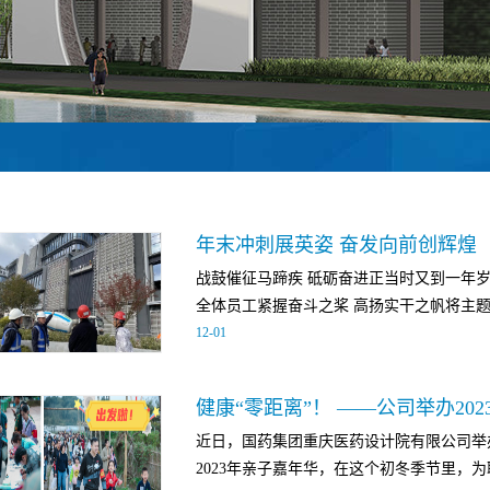
年末冲刺展英姿 奋发向前创辉煌
战鼓催征马蹄疾 砥砺奋进正当时又到一年
全体员工紧握奋斗之桨 高扬实干之帆将主题教
12
-
01
效转化为攻坚克难的强大动力以永不懈怠的
健康“零距离”！ ——公司举办20
胜收官战共同书写高质量发展的辉煌篇章 
近日，国药集团重庆医药设计院有限公司举
项目一期工程EPC总承包 公司承担的重庆
2023年亲子嘉年华，在这个初冬季节里，为职
结构施工，二次结构和设备专业的安装正在