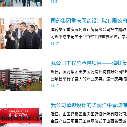
11
-
24
工程安装施工，现场项目管理组经常组织各
点，并制定解决方案，为后续安装工程的顺
来了融融暖阳，让大家感受到了冬日里的温
的带领下，公司各专业工程师积极奋战在一
国药集团重庆医药设计院有限公
50组员工家庭的热情参与，活动内容丰富
度，努力完成年度目标，力求给业主交出一
国药集团重庆医药设计院有限公司把主题教
赛、糕点制作等令人兴奋的环节，让家长和
药污水及废气处理项目公司承担的沂南力诺
习近平总书记关于“三农”工作重要论述，学习运
宠互动❤活动现场，一片欢声笑语。孩子们
处理建设项目，包括制剂车间废气处理系统
11
-
17
温馨与美好。在家长的陪伴下，孩子们勇敢
为确保年底能按时圆满完成既定目标，项目
萌宠互动，脸上洋溢着喜悦与兴奋。❤蔬菜
细化分解任务，逐一划分作业区域并加强对
工程”经验，积极践行“四下基层”要求，近
而亲手采摘的蔬菜更是新鲜、健康。在蔬菜
况，分析工作存在滞后的原因，将问题“摆
宇，党委委员、工会主席潘晓勤赴重庆市奉
头。小朋友们抡起小锄头，大颗的红薯便落
极协调...
近日，国药集团重庆医药设计院有限公司E
来到兴隆镇回龙村，与兴隆镇人大主席陈洲
蔬菜的生长过程，学习到农业知识，同时也
园项目举行了盛大的开业庆典。这一庆典的胜
流，详细了解乡村振兴工作开展情况及存在
竞赛环节更是高潮迭起。家长和孩子们组成
11
-
17
法，还实地调研了该村集体经济发展情况。
中。参赛选手们双手并用，竞相掰下金黄的
展的支部连线共建活动，并走访看望慰问困
油鼓劲，欢呼声此起彼伏。经过一番激战，
志着重庆院又一个从蓝图到开花结果的项目
隆镇党委副书记、镇长邓超等主要领导班子
掌声。❤糕点制作❤有了新鲜的食材，怎么
历程中的一项新的标杆。 海虹集团巢湖今
的驻村第一书记曾辉同志的工作成效，对我
师进行现场指导，教授孩子们如何制作健康又
近日，由国药集团重庆医药设计院有限公司
区亚父园区，总建筑面积约5万平方米，包
示了感谢，并详细介绍了兴隆镇未来发展前
金匠产业园项目开工奠基仪式于山西省晋城市
车间、综合库房、综合楼、危险品库及溶媒
乡村振兴帮扶集团对口帮扶的鹤峰乡，在市