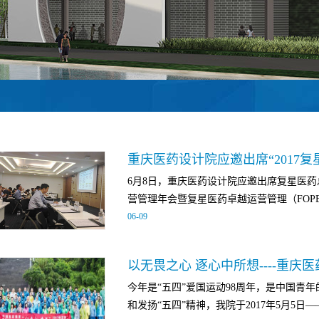
6月8日，重庆医药设计院应邀出席复星医药总
营管理年会暨复星医药卓越运营管理（FOPEX
06
-
09
仪式。此次会议回顾和总结了2016年复星
域的运营管理工作成果，并对未来的工作提
今年是“五四”爱国运动98周年，是中国青
运营FOPEX落实于运营管理的方方面面提
和发扬“五四”精神，我院于2017年5月5日——
启宇，复星医药总裁兼CEO吴以芳，复星