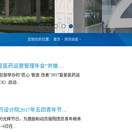
您现在的位置：
首页
>
资讯动态
>
重庆医药设计院应邀出席“2017复星医药运营管理年会”并做专题讲座
部举办的“匠心·智造·改善”2017复星医药运
）启动...
医药在质量、生产、工程、精益六西格玛等领
以无畏之心 逐心中所想----重庆医药设计院2017年五四青年节活动
出战略方向与思考，会议也为复星医药卓越
年的光辉节日，为激励和动员我院团员青年继承
出有益的思考，指明方向。复星医药董事长陈
6日在...
集团安全质量环保监察部总经理张国宏等复星