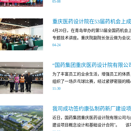
05
-
08
集团领导，以及相关政府及行业嘉宾出席了
和、黄欢、黄常伟三位专家分别以“制药设施设
铁山坪召开重庆医药设计院2017年五四青
药工程管理水平”、“COMOS系统介绍”
重庆医药设计院在53届药机会上
会和“行走的力量”健步行两个活动，我院班
发展趋势、项目整体设计思路、方法与理念
4月20日，在青岛举办的第53届全国药机
参加了本次活动。在5月5日举行的五四表
优势；如何在制药企业构建COMOS系统
专题技术讲座。重庆院副院长张云做为会议主
了团委2016年开展的活动，并宣读了关于我
分享，受到与会人员的高度评价。作为复星
04
-
24
长为受表彰员工颁发了荣誉证书，并鼓励广
更加专业的工程技术服务能力，持续深入的
于创新，不断进取。 （左一：谢友强院长
为复星医药及中国医药行业的发展做出自己
了重庆院的发展历程、取得的成绩，并就重
后，大会立马进入热闹非凡的青年座谈会环
新等方面的探索和总结进行了介绍。重庆院
人员分为8个小组，8个人一组，在各组充分
为了丰富员工的业余生活，增强员工的体质
以《制药工程建设费用控制关注要点》、《
该怎样成长”及“现在的薪酬体系是否合理”
组织了一场乒乓球比赛，经过紧锣密鼓的精心
主题，就制药工程建设费用控制、多功能原
次讨论，将自己的意见与不同的人交流分享
11
-
30
庆医药设计院围绕主题，与到会的百余名制
派一名组员上台宣讲本组的讨论提案。整个
学校等企业、机构人员，进行了充分深入的
涨，提出了非常多宝贵的意见及有效措施。
赛于10月23日下午拉开了帷幕。本次比赛
听，积极提问，气氛热烈，效果斐然。通过
出的想法及建议给予了肯定及鼓励，并对大
我司成功签约康弘制药新厂建设
用工程队、土建队、工艺队及其他所有部门
人员一起收集医药工程设计中的不足，交流
谢院长在发言中说到，我...
近日，国药集团重庆医药设计院有限公司与
及其决赛和个人赛及其决赛。在小组循环赛
设计院将在今后的工作中，继续坚持以技术
建设项目概念设计和基础设计合同”。 该项目
名的队伍进行三四名决赛。每场比赛包括男
药企业提供更加专业化、系统化的技术服务