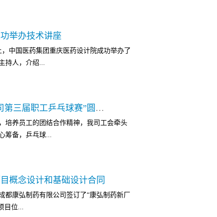
此次会议。 在会议上，重庆医药设计院谭世
计现状与改进方法探讨 ”“BIM技术提升制
年节活动。本次分为五四表彰总结暨青年座谈
为主题进行了专题讲座，就制药工程先进制造设施
成功举办技术讲座
子成员、中层以上管理人员和近60名青年职工
；BIM设计对设计、建造、管理运行的作用和
会上，中国医药集团重庆医药设计院成功举办了
彰总结暨青年座谈会上，团委书记杨兆鹏总结
等内容与复星医药领导及专家进行了深入交流和
持人，介绍...
院2016年度五四表彰的决定。谢院长、张院
医药的战略合作伙伴，重庆医药设计院将以
大青年员工要以先进为榜样，立足本职，勇
为复星医药提供优质卓越的工程技术服务，
，五四青年受表彰员工）总结表彰环节结束
的贡献。
庆院在工程总承包、设计方法、设计思维创
节。本次座谈会采用“世界咖啡屋”形式，与会
“国药集团重庆医药设计院有限公司第三届职工乒乓球赛”圆满结束
造价中心主任李志良、项目经理汪国伟分别
讨论提议后，谢院长最终提取“我院青年员工
，培养员工的团结合作精神，我司工会牵头
多功能原料药车间工程设计思路探讨》两个
作为本次讨论议题。接下来，每组共进行了三
筹备，乒乓球...
料药车间设计等方面进行了详细的阐述。重
， 进行头脑风暴。在三轮讨论结束后，每组
药企业、设备厂商、行业相关科研、设计、
过程中大家积极发言气氛活跃，情绪非常高
交流讨论，与会人员在交流过程中，认真倾
最后，我院谢院长上台发言，对各位青年提
针对全院所有职工，共分为四支参赛队伍—公
面对面的技术交流，重庆医药设计院与参会
家有误解和疑惑的地方进行了详细的解答。
项目概念设计和基础设计合同
组成的院联队。本次球赛赛制为小组循环赛
意见，讨论发展趋势，收获颇丰。重庆医药
成都康弘制药有限公司签订了“康弘制药新厂
中排名前两名的队伍进行冠亚军决赛、后两
发展为核心，坚持技术推广模式，为广大医
位...
单、女单、男双、女双和混双五场。在小组
。