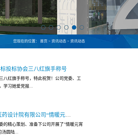
您现在的位置：
首页
>
资讯动态
>
资讯动态
招标投标协会三八红旗手称号
三八红旗手称号，特此祝贺！公司党委、工
学习她爱党报...
立”的决定性意义，增强“四个意识”、坚定
吃元宵享团圆 ——国药集团重庆医药设计院有限公司“情暖元宵送汤圆”活动掠影
治上思想上行动上同以习近平同志为核心的党中
委的精心策划、准备下公司开展了“情暖元宵
的奋斗精神， 用“干一行爱一行”的执着，
的汤圆陆...
信，升华家国情怀，昂扬创新精神，倡扬文明新