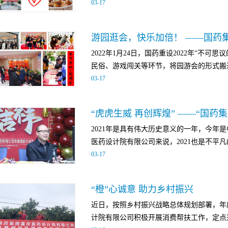
03
-
17
风，走在时代前列，以奔跑奋进的姿态，在
壮丽诗篇，以优异成绩迎接党的二十大胜利
续出锅大家聚在一起趁着热乎吃着汤圆有说
麻味还是花生味品着的都是同一种味道——“
2022年1月24日，国药重设2022年“不
的美好祝愿值此佳节之际祝福大家元宵节快乐
民俗、游戏闯关等环节，将园游会的形式搬进
03
-
17
员工们足不出户就能体会到十足的年味。 
到、领取地图、合影留恋，大家都热情洋
2021年是具有伟大历史意义的一年，今年
一传统活动，传统民俗环节自然必不可少。
医药设计院有限公司来说，2021也是不平凡的
传统文化的关卡，大家纷纷“舞文弄墨”，
03
-
17
将众多新奇小游戏囊括在各关卡中，“眼疾手快
等，让大家一键回到小时候，体验了一把
情不断反复，经济形势严峻，行业挑战艰巨
通关小奖品，大家在欢声笑语的同时，每个手
“橙”心诚意 助力乡村振兴
难，迎难而上，再创佳绩。经过周密策划、认
很暖！这次活动内容丰富，形式多样，不仅
近日，按照乡村振兴战略总体规划部署，年
开了2021年度线上总结暨表彰大会。公司
离。套个圈圈，将一年的美好套牢写个福字
计院有限公司积极开展消费帮扶工作，定点采
高度评价。表彰大会在一首《加州旅馆》中
年大吉！