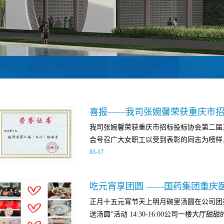
喜报——我司张婉馨荣获重庆市
我司张婉馨荣获重庆市招标投标协会第二届
会号召广大女职工以受到表彰的同志为榜样，
03
-
17
国、信念坚定的政治品格，深刻认识“两个确
“四个自信”、做到“两个维护”，始终在政
正月十五元宵节天上明月碗里汤圆在公司团
央保持高度一致；学习她爱岗敬业、追求卓越
送汤圆”活动 14:30-16:00公司一楼大厅甜甜
成就“钻一行精一行”的精彩，坚定历史自