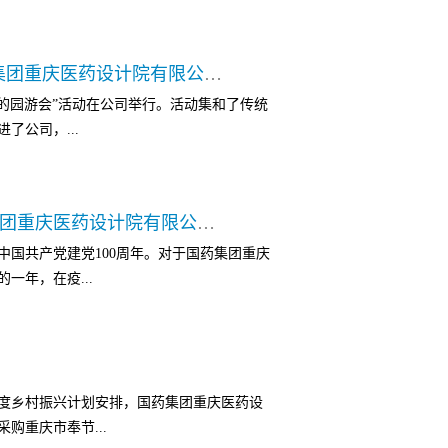
推进中华民族伟大复兴中国梦中谱写“半边天”
召开!
有笑、互致祝福场面温馨融洽不管汤圆是芝
游园逛会，快乐加倍！ ——国药集团重庆医药设计院有限公司2022年“不可思议的园游会”活动记录
团圆味” 一碗碗汤圆承载着公司对全体员工
可思议的园游会”活动在公司举行。活动集和了传统
干了这碗汤圆愿我们2022生活甜甜
了公司，...
园游会于上午8点30分准时开幕，打卡签
“虎虎生威 再创辉煌” ——“国药集团重庆医药设计院有限公司2021年线上总结表彰大会”圆满结束
溢，场面好不热闹。 园游会来源于庙会这
是中国共产党建党100周年。对于国药集团重庆
活动设置了猜灯谜、写福字、剪窗花等代表
一年，在疫...
展现自己的艺术才华。 除此之外，园游会还
”、“穿越火线”、“发电单车”、“挑战十秒”
儿时的快乐。 每个关卡都准备了充满年味的
的艰难情形下，公司上下一心，共同面对困
提袋也都装的“鼓鼓的”。 冬日虽寒，组织
真部署，公司于2022年1月24日下午顺利召
给大家带来了欢乐，也拉近了同事间的距
度乡村振兴计划安排，国药集团重庆医药设
全体职工观看了本次表彰大会直播，并给予了
，让一年福气满满祝福大家，新年快乐，虎
购重庆市奉节...
拉开了帷幕，我们就像是走向远方的旅客，