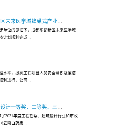
“深刻领会”，对党的二十大精神进行了系统的
，既有政策理论的高度，又有联系实际的深
车、展望江岸美景的摄影体验。感悟山崖魅力与
党的二十大精神打下了坚实的理论基础，提
我公司承担总承包项目——东部新区未来医学城蜂巢式产业加速器一标段项目阶段性封顶
不仅丰富了女职工业余生活，缓解繁忙快节
表示，要认真学习领会党的二十大精神，进
建单位的见证下，成都东部新区未来医学城
的喜悦。愿她们勇敢地去追求自己，向着阳
决定性意义，牢记“三个务必”的实践要求，结
计划顺利完成...
、担当进取，展现时代“她”力量。
劲往一处使，一步一个脚印把党的二十大作
高质量发展贡献力量。
胜利，也为项目在今年年底整体呈现打下坚
业加速器项目一标段项目，由国药集团重庆
理水平，提高工程项目人员安全意识及廉洁
国五冶集团有限公司作为联合体成员共同承
利进行，公司...
124201.35㎡。包含1#弹性产研中心
班宿舍（15F）、4#名家工坊（5F）、5#名家工
投资计划为95161万元，工期总日历天数600
司领导班子成员、总包事业部及其他相关部门
0.29㎡，建筑高度29.8m,从基础到主体封顶
我公司荣获2021年度医药工业工程设计一等奖、二等奖、三等奖
切实提升公司廉政教育实效，会议开始对全体
标的顺利完成，为整体项目按时保质完成奠定
公布了2021年度工程勘察、建筑设计行业和市政
记、副总经理吴德桥强调，压紧压实责任既
目管理团队秉承公司精良设计、精心服务、
云南白药集...
一寸不让。将廉洁的理念、规范、要求渗透
发挥牵头作用，积极与各方沟通，确保工程