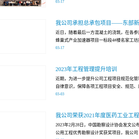
03
-
17
党的二十大报告原文，重点围绕三个方面的
宣讲阐释，主题鲜明、重点突出、论述透彻
“半山崖线”步道，开启寻访开往春天的列
度，为公司党员干部职工全面学习把握贯彻
创意构图的同时，展现巾帼风采。此次活动
供了更加宽广的解读视野。 参会人员一致
近日，随着最后一方混凝土的浇筑，在各参
奏的工作，也使大家充分感受到了节日带来
一步提高政治站位，深刻领悟“两个确立”的
蜂巢式产业加速器项目一标段4#楼名家工坊按
光散发光辉，在各自的工作岗位上坚定信心
合公司实际，立足职能职责，心往一处想、
03
-
17
出的重大决策部署在公司落地见效，为公司
主体结构的封顶，标志着项目建设取得重大
2023年工程管理提升培训
实基础。成都东部新区未来医学城蜂巢式产
近期，为进一步提升公司工程项目规范化管
医药设计院有限公司作为联合体牵头人，中
自律意识，保障各项工程项目安全、规范、顺
建。项目建设用地面积约80.89亩，总建筑面积
03
-
03
（15F/-2F）、2#转化中心（7F）、3#倒
坊（5F）等5栋高层工业厂房及配套用房。总
举办了2023年工程管理提升系列培训，公
天。本次封顶的4#楼名家工坊，建筑面积1309
人员共40余人参会。党风廉政教育培训为
施工，仅用时56天，确保了业主的节点目
2023年2月28日，中国勘察设计协会发文
人员进行了党风廉政教育专题培训。纪委书
了良好基础。作为联合体牵头人，我公司项
公用工程优秀勘察设计奖获奖项目，我公司《
要确立高标准毫不动摇，又要守住纪律底线
精益管理、精品工程的理念，在管理过程中