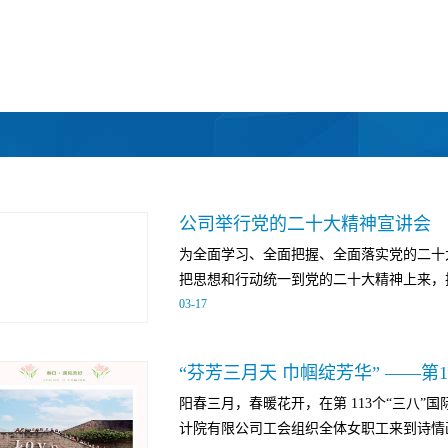
公司举行党的二十大精神宣讲会
为全面学习、全面把握、全面落实党的二十
把思想和行动统一到党的二十大精神上来，把
03
-
17
聚到党的二十大确定的各项目标任务上来，
“芬芳三月天 巾帼绽芳华” ——第1
员、市委党校副校长周学馨教授为公司党员
阳春三月，春暖花开，在第 113个“三八
义新胜利的政治宣言和行动纲领”的党的二
计院有限公司工会组织全体女职工来到诗情画
党员、中层骨干、民主党派人士、群团组织