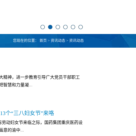
您现在的位置：
首页
>
资讯动态
>
资讯动态
大精神，进一步教育引导广大党员干部职工
智慧和力量凝...
3月15日下午，公司邀请重庆市委宣讲团成
13个“三八妇女节”来咯
干部职工作了一场题为“夺取中国特色社会主
”国际劳动妇女节来临之际，国药集团重庆医药设
十大精神宣讲报告。公司领导班子成员、全体
意的渝中...
代表共计150余人聆听报告。周学馨教授紧扣