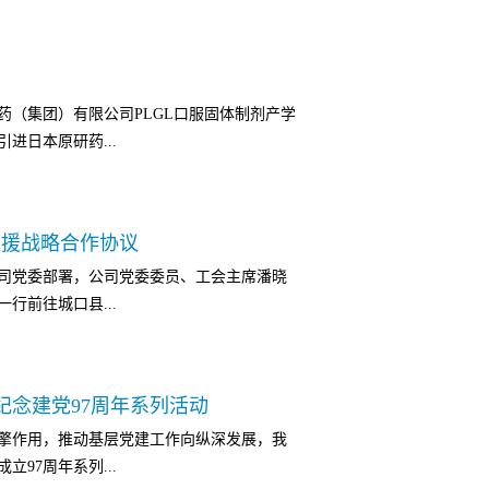
签约，充分展示了国药集团重庆医药设计院
从设计方案到项目管理方案，从人员配置到
阳分院建设项目总占地40321.82平方米，
，我司以全面系统科学严谨的工程服务态度
约
00平方米，设置床位400张，项目总投资2.1亿
秉承“竭诚守信 精品为要 成就客户 实现共
药（集团）有限公司PLGL口服固体制剂产学
设项目，是卫生计生领域中央预算内投资项
标，继续强化全过程服务能力，以专业的服务
进日本原研药...
建设将极大改善巫山县群众医疗就诊条件，
是党和政府努力改善民生，加快卫生事业发
有限公司在设计过程中，本着“功能分区明
设符合日本原研药工艺要求和GMP标准的研
理念，以打造功能明确流线清晰，高效便捷的
支援战略合作协议
目建成后年产PLGL片剂3亿片。项目位于
计，赢得了当地政府部分及院方的高度认
司党委部署，公司党委委员、工会主席潘晓
日历天。国药集团重庆医药设计院有限公司以其
行前往城口县...
理方案，获得专家及业主的高度认可，最终
有限公司将根据业主要求，秉承“竭诚守信、
观，坚持“精良设计、精心服务、精益管理、精
议洽谈。鸡鸣乡党委李明伟书记、姜涛乡长
创造价值，保质保量的顺利完成项目，打造精
纪念建党97周年系列活动
县自然条件最恶劣的乡镇之一。该乡幅员面
引擎作用，推动基层党建工作向纵深发展，我
以上的坡耕地占全乡耕地的70%以上。2014
立97周年系列...
困村，包括332户1292名贫困人口，贫困