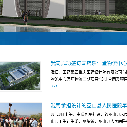
近日，国药集团重庆医药设计院有限公司与
物流中心医药物流三期项目”设计合同及项目管
08
-
31
本项目由国药乐仁堂医药有限公司投资建
我司承担设计的巫山县人民医院
内，总投资约3.48亿元，总建筑面积约5
8月28日上午，由我司承担设计的巫山县
其配套设施，设置有存储区（含自动化库区
山县卫生计生委、巫峡镇、巫山县人民医院等
（多穿零选系统、缓存分拣系统、机器人拣