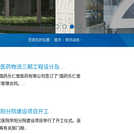
您现在的位置：
首页
>
资讯动态
>
我司成功签订国药乐仁堂物流中心医药物流三期工程设计及项目管理合同
国药乐仁堂医药有限公司签订了“国药乐仁堂
理合同。...
设，项目地址为石家庄正定国际物流园区
早阳分院建设项目开工
万平方米。此次建设内容包含药品库、器械库及
人民医院早阳分院建设项目举行了开工仪式。巫
、多穿库区、特药库区、冷库等）、分拣区
有关部门相...
货站、拆零拣选区等）、收货、验货、集