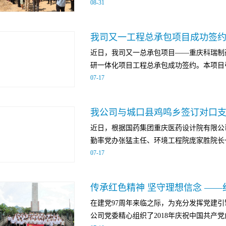
08
-
31
货、发货区及辅助功能。 该项目的成功
有限公司在医药工程服务行业的综合实力，
关负责人等出席开工仪式。 巫山县人民医院早
技术支持，从工程组织到全过程服务及控制
我司又一工程总承包项目成功签
总建筑面积50994.78㎡，规划业务用房332
和能力获得业主方的高度认可。重庆院将继续
近日，我司又一总承包项目——重庆科瑞制
元。 该项目是国家全民健康保障工程建
赢”的核心价值观，以“追求卓越”为奋斗目
研一体化项目工程总承包成功签约。本项目引
目，是巫山县重点建设项目之一，该项目的
为客户创造价值。
07
-
17
满足广大人民群众日益增长的健康需求，也
展的重要体现。 国药集团重庆医药设计院
技术，由重庆科瑞制药（集团）有限公司建
确、医疗流线合理、环境绿色生态”的设计
我公司与城口县鸡鸣乡签订对口
发及生产平台，进行技术攻关和技术转移。项
创新型医院为目标，高标准规划，高水平设
近日，根据国药集团重庆医药设计院有限公
重庆市南岸经济开发区，计划总工期300
可。
勤率党办张猛主任、环境工程院庞家胜院长一
优秀合理的设计方案，科学严密的总承包管
07
-
17
成功中标并签约。国药集团重庆医药设计院
精品为要、成就客户、实现共赢”核心价值
鸡鸣乡开展精准扶贫及对口支援战略合作协
品工程”的管理理念，以专业的服务为客户
传承红色精神 坚守理想信念 ——
及驻村干部参加了此次会议。鸡鸣乡是城口
品标杆工程。
在建党97周年来临之际，为充分发挥党建
积87平方公里，耕地仅1万亩，其中坡度25度
公司党委精心组织了2018年庆祝中国共产党成
年，全乡共精准识别出金岩、祝乐、双坪3个贫