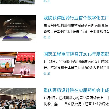
03
-
15
强化技术交流、专业提升、知识管理的技术
术实力，为业主提供更加卓越的技术服务。
赛》二等奖。该项目全部运用AUTODESK 
我院获得医药行业首个数字化工
式，更好地解决了局部设备管道的布局，进
由我院承担的兰州生物制品研究所有限责任
计和三维设计又迈上了一个新台阶。 齐鲁制
该项目在2016年9月获得了西门子工业软件公
制药作为国内前10强的制药企业，将其新建
02
-
10
计到施工，到运维的全方位的高端、严格的
前沿设计的目标，在该项目实现了从建筑、
中国医药行业数字化工厂的授牌。 西门子
的制药工厂BIM三维工程设计。创造了国内
国药工程重庆院召开2016年度表
了兰生所数字化工厂与COMOS工业软件的
设计。 齐鲁制药生物医药产业项目园鸟瞰图在
1月25日，“中国医药集团重庆医药设计院2
设计到一体化运维的首个数字化药厂实施项
平米的BIM设计，400个工作日，188种管道系
开，院领导和全体员工共计200余人参加了此次
设备进行全面运维管控、实现项目的线上管
管，34670余个阀门管件，呈现出一个高
01
-
25
极大地提升了管理水平和工作效率，为我国医
成化的设计，为企业的施工和数字化工厂运
步。
上午9点半，大会在院领导和全体员工的热
重庆医药设计院在52届药机会上
谢友强所作的总结，他回顾了2016年重庆
11月6日，在福州举办的第52届药机会上
工作和不懈努力表示感谢，并对全体员工提
技术讲座。 重庆院公用工程室主任曾辉做为
机遇、攻艰克难、再创佳绩。会上宣读了我院2