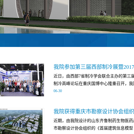
近日，由西部7省制冷学会联合主办的第三届
制冷高峰论坛在重庆国博中心隆重召开，我院
06
-
30
文世硕副主任、暖通专业陈泽嘉副总工以及
会及论坛。 陈泽嘉副总工作为本次展会组
近期，由我院设计的山东齐鲁制药生物医药
业相关参展企业的最新技术，参加分布式能
市勘察设计协会组织的《首届建筑信息模型（B
学术交流，通过交流学习，了解行业最新技