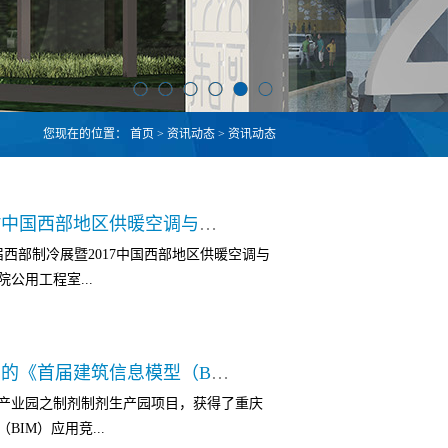
您现在的位置：
首页
>
资讯动态
>
资讯动态
我院参加第三届西部制冷展暨2017中国西部地区供暖空调与制冷高峰论坛
西部制冷展暨2017中国西部地区供暖空调与
公用工程室...
暖通专业相关人员等共计15人参加了本次展
我院获得重庆市勘察设计协会组织的《首届建筑信息模型（BIM）应用竞赛》
委会专家组成员，带领本院团队通过参观本行
产业园之制剂制剂生产园项目，获得了重庆
源技术论坛、工业节能论坛等两个分论坛的
IM）应用竞...
术、设备的发展及趋势。我院将继续坚持和