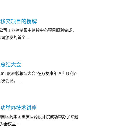
发展道路，不断提升我院相关专业团队的技
REVIT 绘制，以同一个平台更优秀的协作方
厂移交项目的授牌
一步提高了工作效率，标志着我院的协同设
公司工业控制集中监控中心项目顺利完成，
药--抗肿瘤口服固体（三维设计模型）齐鲁
司颁发的首个...
的“齐鲁制药生物医药产业园项目”定位为从设
工程。我院与齐鲁达成秉着国内制药企业最
结构、暖通、管道、电气、给排水等全专业
公司颁发数字化工厂移交项目授牌 此项目实现
制药企业制剂项目规模最大最前沿的BIM工程
彰总结大会
完美结合，成为中国医药行业COMOS一体化
本项目9.8万平米的建筑面积中达到了7.5万
016年度表彰总结大会”在万友康年酒店顺利召
目。该项目的实施，可以有效的对所内各类
统，2450个设备，8955米管道，18263米风
会议。 ...
控及审核机制，在符合GMP要求的前提下，
度复杂的数字化工厂。实现了一个高标准、高集
药行业实现中国制造2025迈出了坚实的一
维带来了巨大的利益。
烈掌声中拉开了帷幕。会议首先听取了院长
成功举办技术讲座
院各项工作所取得的成绩，对全体员工的辛苦
，中国医药集团重庆医药设计院成功举办了专题
出了殷切希望，要求大家在新的一年里抢抓
会议主...
016年度相关表彰决定，对2016年涌现出